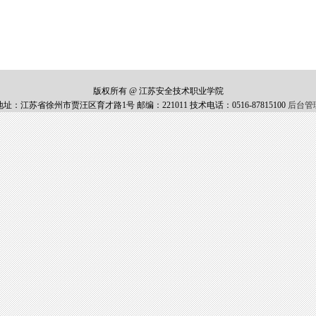
版权所有 @ 江苏安全技术职业学院
地址：江苏省徐州市贾汪区育才路1号 邮编：221011 技术电话：0516-87815100
后台管