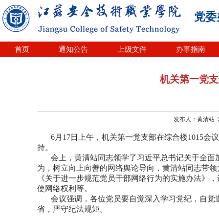
党委
首页
通知公告
上级文件
办事指南
机关第一党支
发布人：黄清站 发布
6月
1
7日
上午
，机关第一党支部在综合楼
1015
持。
会上，
黄清站
同志领学了习近平总书记关于全面
为，树立向上向善的网络舆论导向，黄清站
同志
带领
《关于进一步规范党员干部网络行为的实施办法》
，
使网络权利等。
会议强调，各位党员要自觉
深入学习党纪，自觉
省，严守纪法规矩。