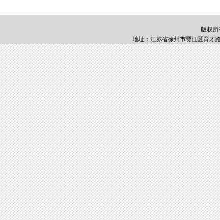
版权所
地址：江苏省徐州市贾汪区育才路1号 邮